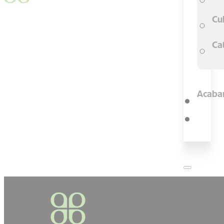
Cu
Ca
Acaba