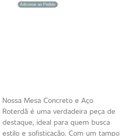
Concreto
R$ 2.500,00.
R$ 2.200,00.
Adicionar ao Pedido
e
Aço
Roterdã
quantidade
Nossa Mesa Concreto e Aço
Roterdã é uma verdadeira peça de
destaque, ideal para quem busca
estilo e sofisticação. Com um tampo