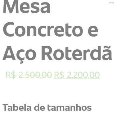
Mesa
Concreto e
Aço Roterdã
O
O
R$
2.500,00
R$
2.200,00
preço
preço
original
atual
Tabela de tamanhos
era:
é:
R$ 2.500,00.
R$ 2.200,