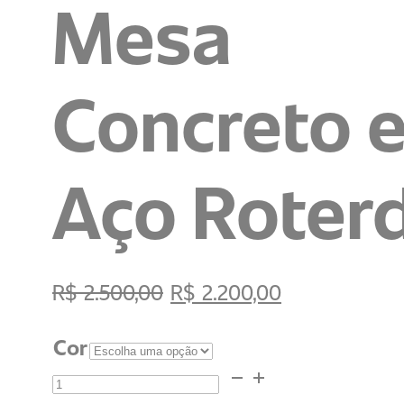
Mesa
Concreto 
Aço Roter
O
O
R$
2.500,00
R$
2.200,00
preço
preço
Cor
original
atual
Mesa
era:
é: