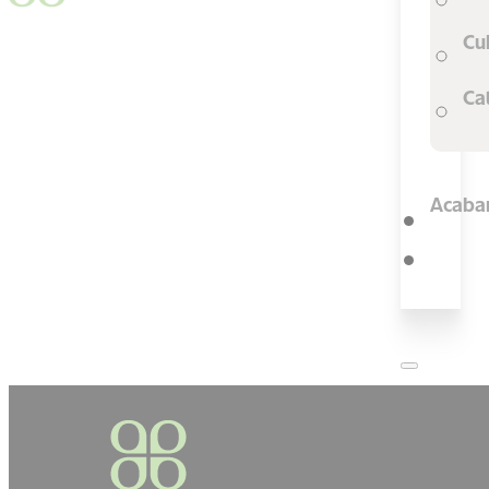
Cu
Ca
Acaba