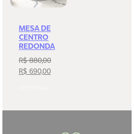
MESA DE
CENTRO
REDONDA
R$
880,00
O
O
R$
690,00
preço
preço
Ver Produto
original
atual
era:
é:
R$ 880,00.
R$ 690,00.