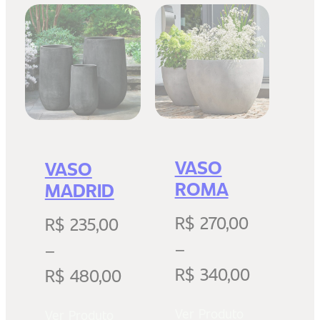
VASO
VASO
ROMA
MADRID
R$
270,00
R$
235,00
–
–
R$
340,00
R$
480,00
Ver Produto
Ver Produto