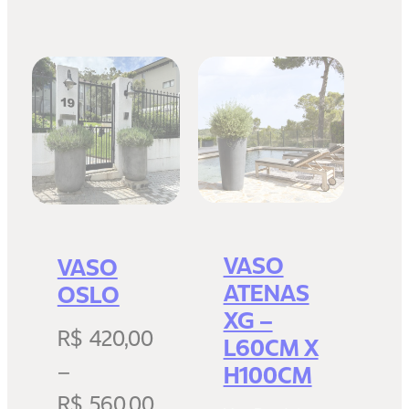
VASO
VASO
ATENAS
OSLO
XG –
R$
420,00
L60CM X
–
H100CM
R$
560,00