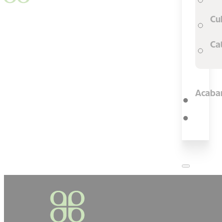
Cu
Ca
Acaba