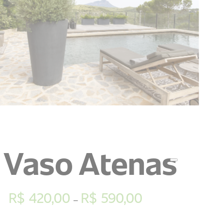
Vaso Atenas
R$
420,00
R$
590,00
–