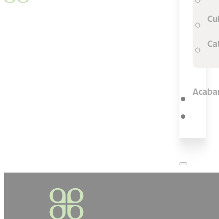
Cu
Ca
Acaba