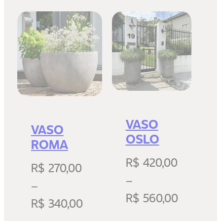
VASO
VASO
OSLO
ROMA
R$
420,00
R$
270,00
–
–
R$
560,00
R$
340,00