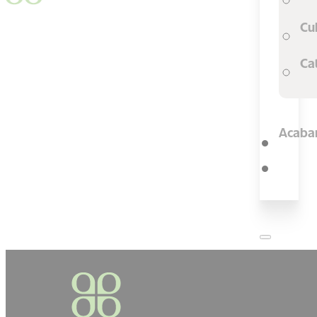
Cu
Ca
Acaba