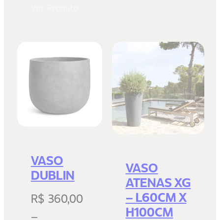
Ver Produto
VASO
VASO
DUBLIN
ATENAS XG
– L60CM X
R$
360,00
H100CM
–