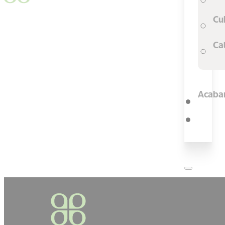
Cu
Ca
Acaba