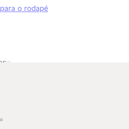
 para o rodapé
os
to