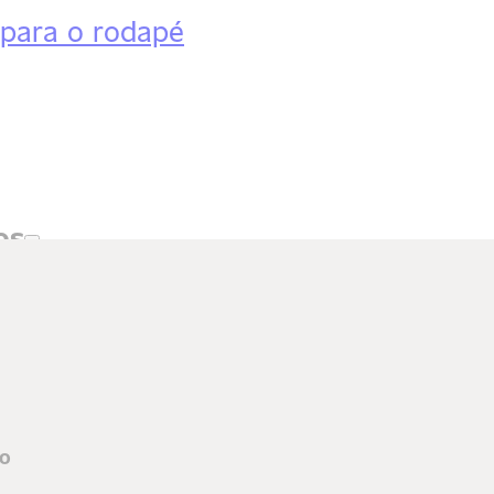
 para o rodapé
os
to