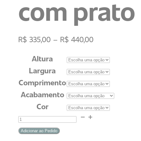
com prato
R$
335,00
–
R$
440,00
Altura
Largura
Comprimento
Acabamento
Cor
Vaso
Malabo
Adicionar ao Pedido
com