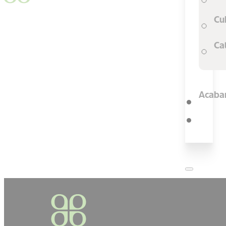
Cu
Ca
Acaba