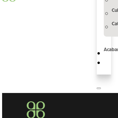
Cu
Ca
Acaba